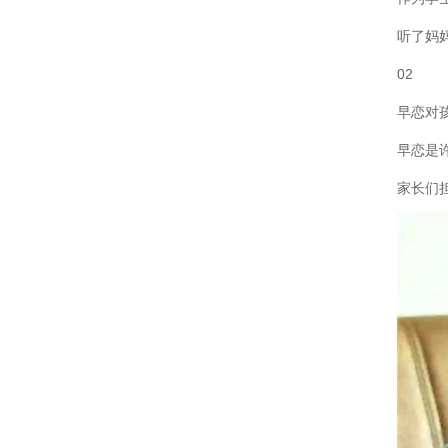
听了妈
02
早恋对
早恋是
家长们