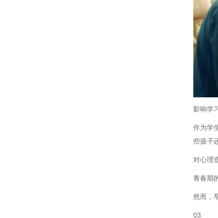
影响学
作为学
些孩子
对心理
青春期
然而，
03