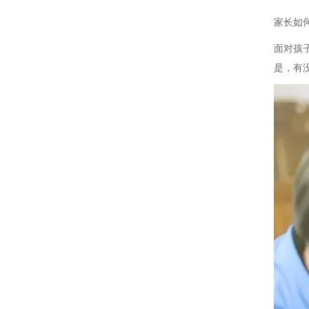
家长如
面对孩
是，有