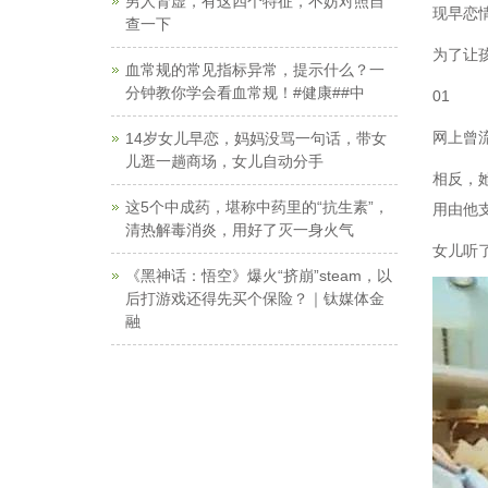
男人肾虚，有这四个特征，不妨对照自
现早恋
查一下
为了让
血常规的常见指标异常，提示什么？一
分钟教你学会看血常规！#健康##中
01
网上曾
14岁女儿早恋，妈妈没骂一句话，带女
儿逛一趟商场，女儿自动分手
相反，
这5个中成药，堪称中药里的“抗生素”，
用由他
清热解毒消炎，用好了灭一身火气
女儿听
《黑神话：悟空》爆火“挤崩”steam，以
后打游戏还得先买个保险？｜钛媒体金
融